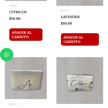
Jabón
Jabón
CITRICOS
LAVENDER
$
50.00
$
50.00
AÑADIR AL
CARRITO
AÑADIR AL
CARRITO
W
h
a
t
s
a
p
p
Jabón