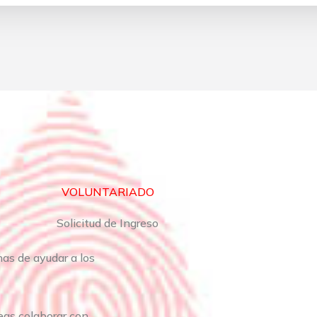
VOLUNTARIADO
Solicitud de Ingreso
as de ayudar a los
eas colaborar con