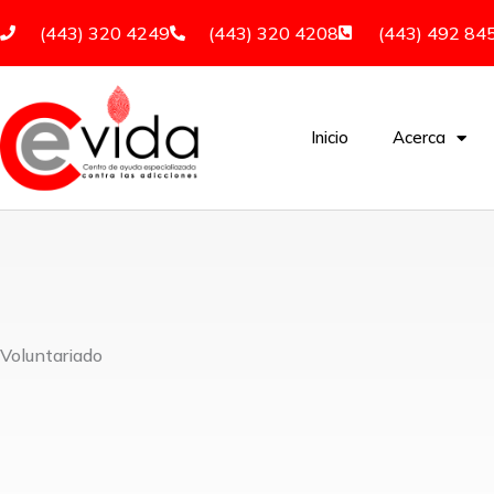
Ir
(443) 320 4249
(443) 320 4208
(443) 492 84
al
contenido
Inicio
Acerca
Voluntariado