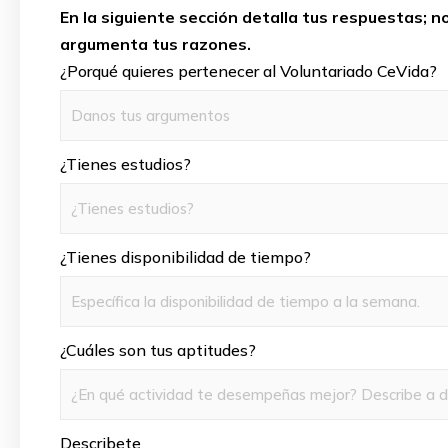
h
En la siguiente sección detalla tus respuestas; 
a
argumenta tus razones.
¿Porqué quieres pertenecer al Voluntariado CeVida?
t
s
¿Tienes estudios?
a
p
¿Tienes disponibilidad de tiempo?
p
¿Cuáles son tus aptitudes?
Describete