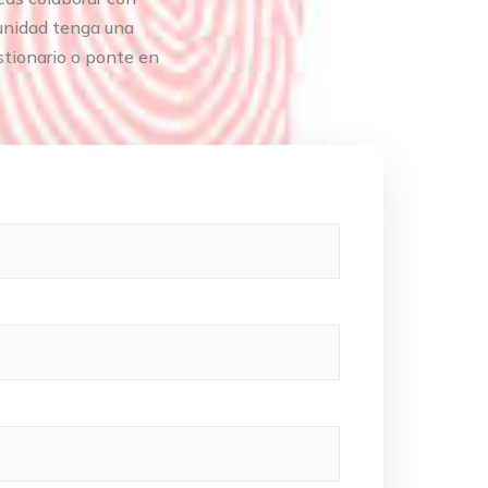
munidad tenga una
stionario o ponte en