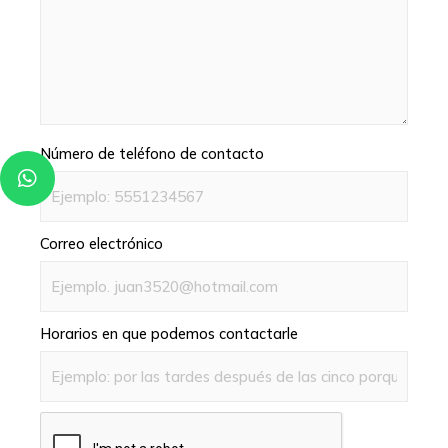
Número de teléfono de contacto
W
h
a
t
s
Correo electrónico
a
p
p
Horarios en que podemos contactarle