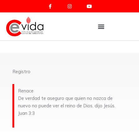
F
I
Y
Ir
a
n
o
al
c
s
u
e
t
t
contenido
b
a
u
o
g
b
o
r
e
k
a
-
m
f
Registro
Renace
De verdad te aseguro que quien no nazca de
nuevo no puede ver el reino de Dios. dijo Jesús.
Juan 3:3